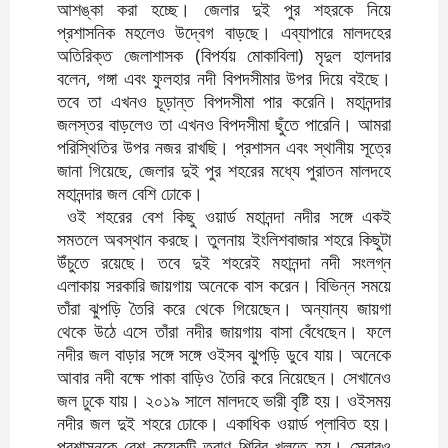
আশঙ্কা করা হচ্ছে। জেলার দুই পুর শহরকে নিয়ে
প্রশাসনিক মহলেও উদ্বেগ বাড়ছে। এব্যাপারে মালদহের
অতিরিক্ত জেলাশাসক (বিপর্যয় মোকাবিলা) মৃদুল হালদার
বলেন, গঙ্গা এবং ফুলহার নদী বিপদসীমার উপর দিয়ে বইছে।
তবে তা এখনও চূড়ান্ত বিপদসীমা পার করেনি। মহানন্দার
জলস্তর বাড়লেও তা এখনও বিপদসীমা ছুঁতে পারেনি। আমরা
পরিস্থিতির উপর নজর রাখছি। প্রশাসন এবং স্থানীয় সূত্রে
জানা গিয়েছে, জেলার দুই পুর শহরের মধ্যে পুরাতন মালদহে
মহানন্দার জল বেশি ঢোকে।
ওই শহরের বেশ কিছু ওয়ার্ড মহানন্দা নদীর সঙ্গে একই
সমতলে অবস্থান করছে। তুলনায় ইংলিশবাজার শহরে কিছুটা
উঁচুতে রয়েছে। তবে দুই শহরেই মহানন্দা নদী সংলগ্ন
এলাকায় সরকারি জায়গায় অনেকে বাস করেন। বিভিন্ন সময়ে
তাঁরা ঝুপড়ি তৈরি করে থেকে গিয়েছেন। অন্যান্য জায়গা
থেকে উঠে এসে তাঁরা নদীর জায়গায় বাসা বেঁধেছেন। ফলে
নদীর জল বাড়ার সঙ্গে সঙ্গে ওইসব ঝুপড়ি ডুবে যায়। অনেকে
আবার নদী বক্ষে পাকা বাড়িও তৈরি করে নিয়েছেন। সেখানেও
জল ঢুকে যায়। ২০১৯ সালে মালদহে ভারী বৃষ্টি হয়। ওইসময়
নদীর জল দুই শহরে ঢোকে। একাধিক ওয়ার্ড প্লাবিত হয়।
প্রশাসনকে বেশ কয়েকটি ত্রাণ শিবির খুলতে হয়। সেবারও