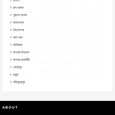
চাষ আবাদ
পুরাতন মালদা
বামনগোলা
বৈষ্ণবনগর
ভাল খবর
মানিকচক
মালদার উন্নয়ন
মালদার রাজনীতি
মেঠোসুর
রতুয়া
হরিশচন্দ্রপুর
ABOUT