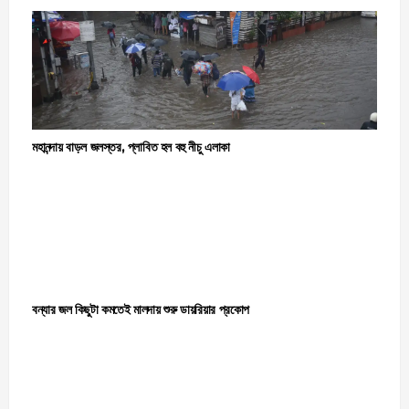
মহানন্দায় বাড়ল জলস্তর, প্লাবিত হল বহু নীচু এলাকা
বন্যার জল কিছুটা কমতেই মালদায় শুরু ডায়রিয়ার প্রকোপ