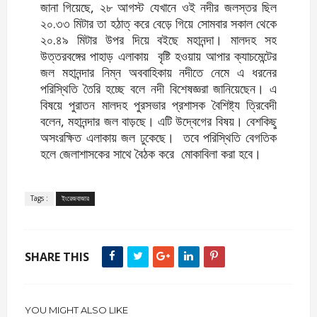
জানা গিয়েছে, ২৮ আগস্ট যেখানে ওই নদীর জলস্তর ছিল
২০.৩৩ মিটার তা হঠাত্ করে বেড়ে গিয়ে সোমবার সকাল থেকে
২০.৪৯ মিটার উপর দিয়ে বইছে মহানন্দা। মালদহ সহ
উত্তরবঙ্গের পাহাড় এলাকায় বৃষ্টি হওয়ায় আপার ক্যাচমেন্টের
জল মহানন্দার নিম্ন অববাহিকায় নদীতে নেমে এ ধরনের
পরিস্থিতি তৈরি হচ্ছে বলে নদী বিশেষজ্ঞরা জানিয়েছেন। এ
বিষয়ে পুরাতন মালদহ পুরসভার প্রশাসক বৈশিষ্ট্য ত্রিবেদী
বলেন, মহানন্দার জল বাড়ছে। এটি উদ্বেগের বিষয়। বেশকিছু
অসংরক্ষিত এলাকায় জল ঢুকেছে। তবে পরিস্থিতি বেগতিক
হলে জেলাশাসকের সাথে বৈঠক করে মোকাবিলা করা হবে।
Tags :
ইংরেজবাজার
SHARE THIS
YOU MIGHT ALSO LIKE