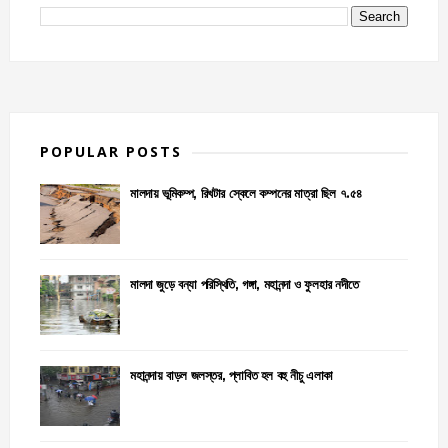
POPULAR POSTS
মালদায় ভূমিকম্প, রিখটার স্কেলে কম্পনের মাত্রা ছিল ৭.৫৪
মালদা জুড়ে বন্যা পরিস্থিতি, গঙ্গা, মহানন্দা ও ফুলহার নদীতে
মহানন্দায় বাড়ল জলস্তর, প্লাবিত হল বহু নীচু এলাকা