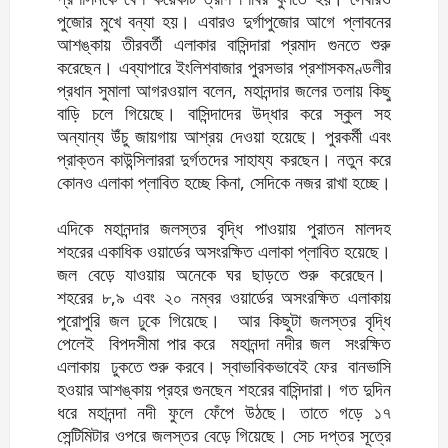
পুজোর মুখে বন্যা হয়। এবারও দুর্গাপুজোর আগে প্লাবনের
আশঙ্কায় তীরবর্তী এলাকার বাসিন্দারা প্রমাদ গুনতে শুরু
করেছেন। এব্যাপারে ইংলিশবাজার পুরসভার প্রশাসকমণ্ডলীর
প্রধান সুমালা আগরওয়াল বলেন, মহানন্দার জলের তলায় কিছু
বাড়ি চলে গিয়েছে। বাসিন্দাদের উদ্ধার করে স্কুল সহ
অন্যান্য উঁচু জায়গায় আশ্রয় দেওয়া হয়েছে। পুরকর্মী এবং
প্রাক্তন কাউন্সিলাররা দুর্গতদের সাহায্য করছেন। নতুন করে
কোনও এলাকা প্লাবিত হচ্ছে কিনা, সেদিকে নজর রাখা হচ্ছে।
এদিকে মহানন্দার জলস্তর বৃদ্ধি পাওয়ায় পুরাতন মালদহ
শহরের একাধিক ওয়ার্ডের অসংরক্ষিত এলাকা প্লাবিত হয়েছে।
জল বেড়ে যাওয়ায় অনেকে ঘর ছাড়তে শুরু করেছেন।
শহরের ৮,৯ এবং ২০ নম্বর ওয়ার্ডের অসংরক্ষিত এলাকায়
পুরোপুরি জল ঢুকে গিয়েছে। আর কিছুটা জলস্তর বৃদ্ধি
পেলেই বিপদসীমা পার করে মহানন্দা নদীর জল সংরক্ষিত
এলাকায় ঢুকতে শুরু করবে। স্বাভাবিকভাবেই ফের বানভাসি
হওয়ার আশঙ্কায় প্রহর গুনছেন শহরের বাসিন্দারা। গত দুদিন
ধরে মহানন্দা নদী ফুলে ফেঁপে উঠছে। তাতে গড়ে ১৭
সেন্টিমিটার ওপরে জলস্তর বেড়ে গিয়েছে। সেচ দপ্তর সূত্রে