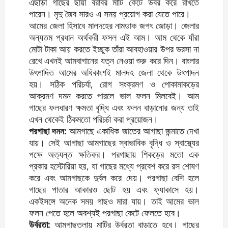
এছাড়া গাছের ছায়া বরাবর মাটি কেটে উর্বর করে রাখতে
পারেন। মৃদু জৈব সারও এ সময় প্রয়োগ করা যেতে পারে।
আমের জেলা হিসাবে মালদহের নামডাক জগৎ জোড়া। জেলার
অন্যতম প্রধান অর্থকরী ফসল এই আম। আম থেকে যাঁরা
মোটা টাকা আয় করতে ইচ্ছুক তাঁরা আবহাওয়ার উপর ভরসা না
রেখে এখনই আমবাগানের যত্ন নেওয়া শুরু করে দিন। বাংলার
উৎপাদিত আমের অধিকাংশই মালদহ জেলা থেকে উৎপাদন
হয়। সঠিক পরিচর্যা, রোগ সংক্রমণ ও পোকামাকড়ের
আক্রমণ দমন করতে পারলে ভাল ফলন মিলবেই। আম
গাছের ফলধারণ ক্ষমতা বৃদ্ধি এবং ফলন বাড়ানোর জন্য তাই
এখন থেকেই ঠিকমতো পরিচর্চা করা প্রয়োজন।
পরগাছা দমন:
আমগাছে একাধিক জাতের আগাছা জন্মাতে দেখা
যায়। সেই আগাছা আমগাছের স্বাভাবিক বৃদ্ধি ও স্বাস্থ্যের
পক্ষে অত‍্যন্ত ক্ষতিকর। পরগাছায় শিকড়ের মতো এক
প্রকার হস্টোরিয়া হয়, যা গাছের মধ্যে প্রবেশ করে রস শোষণ
করে এবং আমগাছকে দুর্বল করে দেয়। পরগাছা বেশি হলে
গাছের পাতার আকারও ছোট হয় এবং ফ্যাকাসে হয়।
একইসঙ্গে অনেক সময় গাছও মারা যায়। তাই আমের ভাল
ফলন পেতে হলে অবশ্যই পরগাছা কেটে ফেলতে হবে।
উর্বরতা:
আমগাছতলায় মাটির উর্বরতা বাড়াতে হবে। গাছের