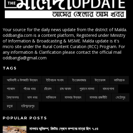
Your source for the daily news update from the district of Malda.
oddbangla.com is a content platform, Registered under Ministry
of Information & Broadcasting & MSME. Malda update is it's
micro site under the Rural Content Curation (RCC) Program. For
any information & Clarification please contact the official mail
oddbangla@gmail.com
TAGS
আদিবাসী ও উপজাতি উন্নয়ন
ইতিবাচক সংবাদ
ইংরেজবাজার
উত্তরবঙ্গ
কালিয়াচক
গাজোল
গাঁয়ের খবর
চাঁচোল
চাষ আবাদ
পুরাতন মালদা
বামনগোলা
বৈষ্ণবনগর
ভাল খবর
মানিকচক
মালদার উন্নয়ন
মালদার রাজনীতি
মেঠোসুর
রতুয়া
হরিশচন্দ্রপুর
POPULAR POSTS
মালদায় ভূমিকম্প, রিখটার স্কেলে কম্পনের মাত্রা ছিল ৭.৫৪