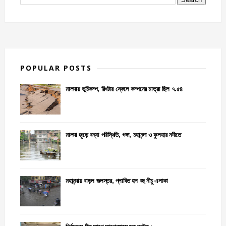
POPULAR POSTS
মালদায় ভূমিকম্প, রিখটার স্কেলে কম্পনের মাত্রা ছিল ৭.৫৪
মালদা জুড়ে বন্যা পরিস্থিতি, গঙ্গা, মহানন্দা ও ফুলহার নদীতে
মহানন্দায় বাড়ল জলস্তর, প্লাবিত হল বহু নীচু এলাকা