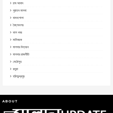
চাষ আবাদ
পুরাতন মালদা
বামনগোলা
বৈষ্ণবনগর
ভাল খবর
মানিকচক
মালদার উন্নয়ন
মালদার রাজনীতি
মেঠোসুর
রতুয়া
হরিশচন্দ্রপুর
ABOUT