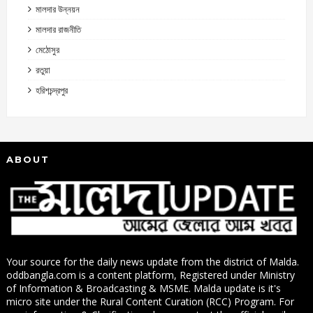
মালদার উন্নয়ন
মালদার রাজনীতি
মেঠোসুর
রতুয়া
হরিশচন্দ্রপুর
ABOUT
Your source for the daily news update from the district of Malda.
oddbangla.com is a content platform, Registered under Ministry
of Information & Broadcasting & MSME. Malda update is it's
micro site under the Rural Content Curation (RCC) Program. For