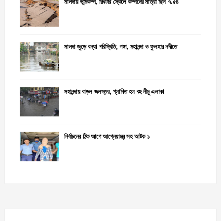
মালদায় ভূমিকম্প, রিখটার স্কেলে কম্পনের মাত্রা ছিল ৭.৫৪
মালদা জুড়ে বন্যা পরিস্থিতি, গঙ্গা, মহানন্দা ও ফুলহার নদীতে
মহানন্দায় বাড়ল জলস্তর, প্লাবিত হল বহু নীচু এলাকা
নির্বাচনের ঠিক আগে আগ্নেয়াস্ত্র সহ আটক ১