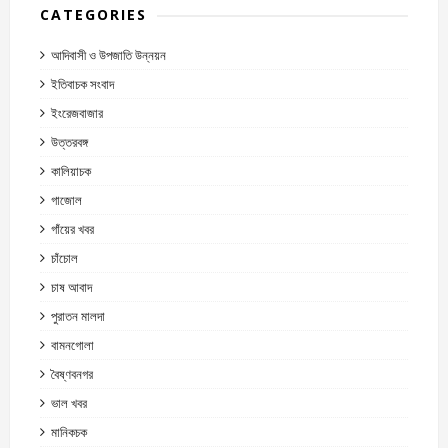
CATEGORIES
আদিবাসী ও উপজাতি উন্নয়ন
ইতিবাচক সংবাদ
ইংরেজবাজার
উত্তরবঙ্গ
কালিয়াচক
গাজোল
গাঁয়ের খবর
চাঁচোল
চাষ আবাদ
পুরাতন মালদা
বামনগোলা
বৈষ্ণবনগর
ভাল খবর
মানিকচক