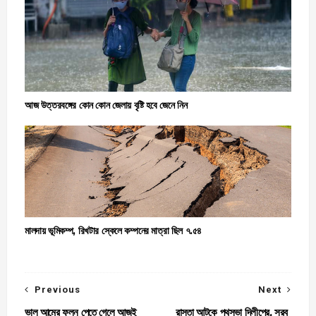
আজ উত্তরবঙ্গের কোন কোন জেলায় বৃষ্টি হবে জেনে নিন
মালদায় ভূমিকম্প, রিখটার স্কেলে কম্পনের মাত্রা ছিল ৭.৫৪
Previous
Next
ভাল আমের ফলন পেতে গেলে আজই
রাস্তা আটকে পথসভা দিলীপের, সরব