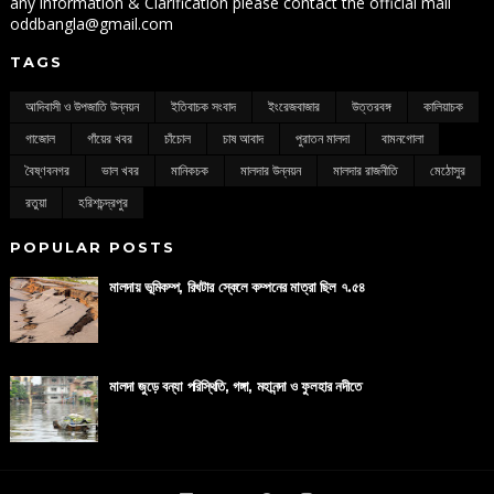
any information & Clarification please contact the official mail
oddbangla@gmail.com
TAGS
আদিবাসী ও উপজাতি উন্নয়ন
ইতিবাচক সংবাদ
ইংরেজবাজার
উত্তরবঙ্গ
কালিয়াচক
গাজোল
গাঁয়ের খবর
চাঁচোল
চাষ আবাদ
পুরাতন মালদা
বামনগোলা
বৈষ্ণবনগর
ভাল খবর
মানিকচক
মালদার উন্নয়ন
মালদার রাজনীতি
মেঠোসুর
রতুয়া
হরিশচন্দ্রপুর
POPULAR POSTS
মালদায় ভূমিকম্প, রিখটার স্কেলে কম্পনের মাত্রা ছিল ৭.৫৪
মালদা জুড়ে বন্যা পরিস্থিতি, গঙ্গা, মহানন্দা ও ফুলহার নদীতে