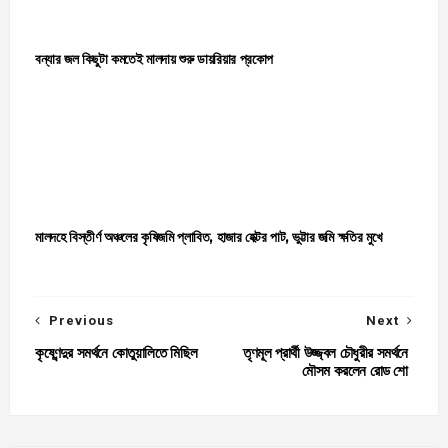
বন্যার জল কিছুটা কমতেই মালদায় শুরু ডায়রিয়ার প্রকোপ
মালদহে বিস্তীর্ণ অঞ্চলের কৃষিজমি প্লাবিত, হাজার হেক্টর পাট, ভুট্টার জমি ক্ষতির মুখে
Previous
Next
কৃষ্ণেন্দুর সমর্থনে কোতুয়ালিতে মিছিল
তৃণমূল প্রার্থী উজ্জ্বল চৌধুরীর সমর্থনে
মৌসম করলেন রোড শো