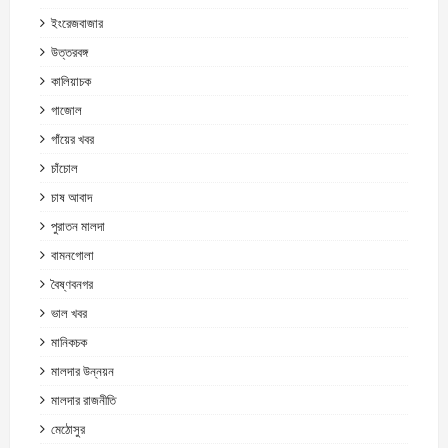
ইংরেজবাজার
উত্তরবঙ্গ
কালিয়াচক
গাজোল
গাঁয়ের খবর
চাঁচোল
চাষ আবাদ
পুরাতন মালদা
বামনগোলা
বৈষ্ণবনগর
ভাল খবর
মানিকচক
মালদার উন্নয়ন
মালদার রাজনীতি
মেঠোসুর