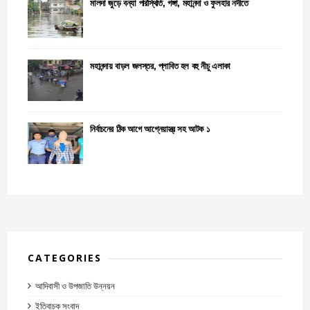
মালদা জুড়ে বন্যা পরিস্থিতি, গঙ্গা, মহানন্দা ও ফুলহার নদীতে
মহানন্দায় বাড়ল জলস্তর, প্লাবিত হল বহু নীচু এলাকা
নির্বাচনের ঠিক আগে আগ্নেয়াস্ত্র সহ আটক ১
CATEGORIES
আদিবাসী ও উপজাতি উন্নয়ন
ইতিবাচক সংবাদ