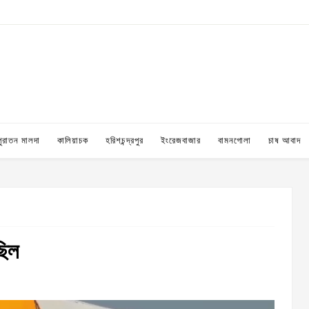
পুরাতন মালদা
কালিয়াচক
হরিশচন্দ্রপুর
ইংরেজবাজার
বামনগোলা
চাষ আবাদ
ছিল