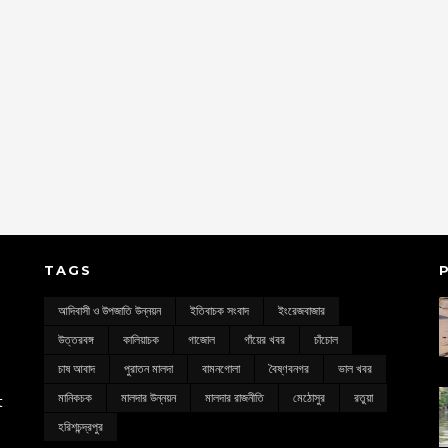
TAGS
আদিবাসী ও উপজাতি উন্নয়ন
ইতিবাচক সংবাদ
ইংরেজবাজার
উত্তরবঙ্গ
কালিয়াচক
গাজোল
গাঁয়ের খবর
চাঁচোল
চাষ আবাদ
পুরাতন মালদা
বামনগোলা
বৈষ্ণবনগর
ভাল খবর
মানিকচক
মালদার উন্নয়ন
মালদার রাজনীতি
মেঠোসুর
রতুয়া
t
হরিশচন্দ্রপুর