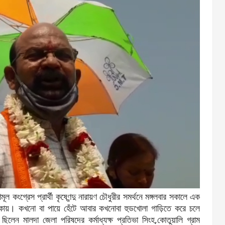
ল কংগ্রেস প্রার্থী কৃষ্ণেন্দু নারায়ণ চৌধুরীর সমর্থনে মঙ্গলবার সকালে এক
লাকায়। কখনো বা পায়ে হেঁটে আবার কখনোবা হুডখোলা গাড়িতে করে চলে
িত ছিলেন মালদা জেলা পরিষদের কর্মাধ্যক্ষ প্রতিভা সিংহ,কোতুয়ালি গ্রাম