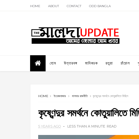
HOME
ABOUT
CONTACT
ODD BANGLA
হোম
উত্তরবঙ্গ
মানিকচক
রতুয়া
চাঁচোল
HOME
ইংরেজবাজার
মালদার রাজনীতি
কৃষ্ণেন্দুর সমর্থনে কোতুয়ালিতে মিছিল
কৃষ্ণেন্দুর সমর্থনে কোতুয়ালিতে মি
5 YEARS AGO
LESS THAN A MINUTE
READ