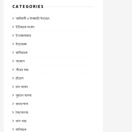
CATEGORIES
আদিবাসী ও উপজাতি উন্নয়ন
ইতিবাচক সংবাদ
ইংরেজবাজার
উত্তরবঙ্গ
কালিয়াচক
গাজোল
গাঁয়ের খবর
চাঁচোল
চাষ আবাদ
পুরাতন মালদা
বামনগোলা
বৈষ্ণবনগর
ভাল খবর
মানিকচক