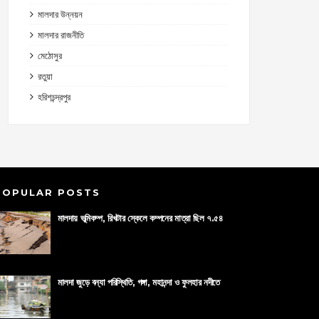
মালদার উন্নয়ন
মালদার রাজনীতি
মেঠোসুর
রতুয়া
হরিশচন্দ্রপুর
POPULAR POSTS
মালদায় ভূমিকম্প, রিখটার স্কেলে কম্পনের মাত্রা ছিল ৭.৫৪
মালদা জুড়ে বন্যা পরিস্থিতি, গঙ্গা, মহানন্দা ও ফুলহার নদীতে