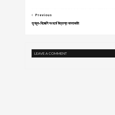
Previous
তৃণমূল-বিজেপি সংঘর্ষে উত্তপ্ত ফালাকাটা
LEAVE A COMMENT