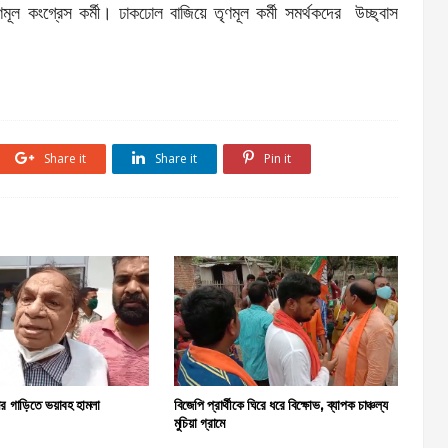
ূল কংগ্রেস কর্মী। ঢাকঢোল বাজিয়ে তৃণমূল কর্মী সমর্থকদের উচ্ছ্বাস
Share it
Share it
Pin it
ীর গাড়িতে ভয়াবহ হামলা
বিজেপি প্রার্থীকে ঘিরে ধরে বিক্ষোভ, ব্যাপক চাঞ্চল্য
মুচিয়া গ্রামে