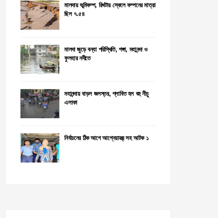
মালদায় ভূমিকম্প, রিখটার স্কেলে কম্পনের মাত্রা
ছিল ৭.৫৪
মালদা জুড়ে বন্যা পরিস্থিতি, গঙ্গা, মহানন্দা ও
ফুলহার নদীতে
মহানন্দায় বাড়ল জলস্তর, প্লাবিত হল বহু নীচু
এলাকা
নির্বাচনের ঠিক আগে আগ্নেয়াস্ত্র সহ আটক ১