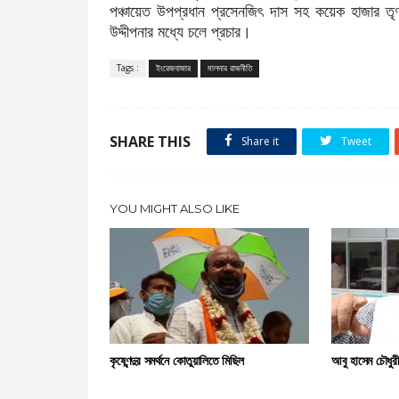
পঞ্চায়েত উপপ্রধান প্রসেনজিৎ দাস সহ কয়েক হাজার তৃণম
উদ্দীপনার মধ্যে চলে প্রচার।
Tags :
ইংরেজবাজার
মালদার রাজনীতি
SHARE THIS
Share it
Tweet
YOU MIGHT ALSO LIKE
কৃষ্ণেন্দুর সমর্থনে কোতুয়ালিতে মিছিল
আবু হাসেম চৌধুর