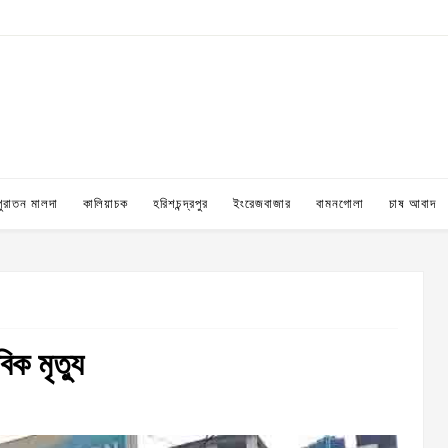
পুরাতন মালদা
কালিয়াচক
হরিশচন্দ্রপুর
ইংরেজবাজার
বামনগোলা
চাষ আবাদ
িক মৃত্যু