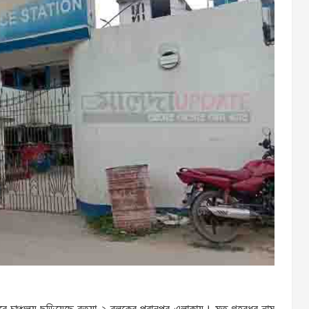
রে চাঞ্চল্য ছড়িয়েছে রতুয়া-২ ব্লকের পরানপুর এলাকায়। মৃত গৃহবধূর নাম