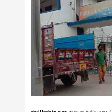
মালদা Update ডেস্ক:
গৃহবধূর অস্বাভাবিক মৃত্যুকে ঘি