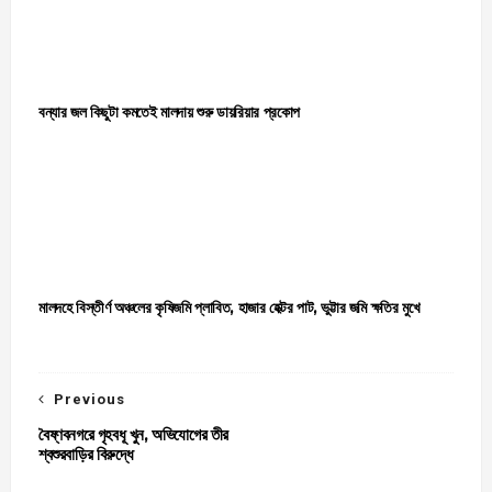
বন্যার জল কিছুটা কমতেই মালদায় শুরু ডায়রিয়ার প্রকোপ
মালদহে বিস্তীর্ণ অঞ্চলের কৃষিজমি প্লাবিত, হাজার হেক্টর পাট, ভুট্টার জমি ক্ষতির মুখে
Previous
বৈষ্ণবনগরে গৃহবধূ খুন, অভিযোগের তীর
শ্বশুরবাড়ির বিরুদ্ধে