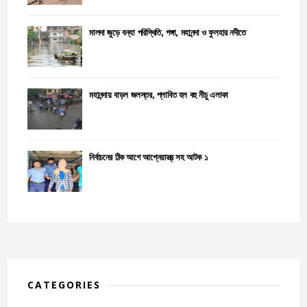
মালদা জুড়ে বন্যা পরিস্থিতি, গঙ্গা, মহানন্দা ও ফুলহার নদীতে
মহানন্দায় বাড়ল জলস্তর, প্লাবিত হল বহু নীচু এলাকা
নির্বাচনের ঠিক আগে আগ্নেয়াস্ত্র সহ আটক ১
CATEGORIES