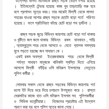
উল্লেখ্য মালদা মানিকচক রাজ্য সড়ক বেহাল দশায় রয়েছে
। ইতিমধ্যেই টেন্ডার হয়েছে কাজ খুব তাড়াতাড়ি শুরু হবে
বলে প্রশাসন সূত্রে খবর। তার মাঝেই মিল্লী থেকে মালদা
শহরের যাওয়া আশার রাজ্য সড়কে ছোটো বড়ো গর্তে পরিণত
হয়েছে। ফলে প্রতিনিয়ত ঘটছে ছোট বড়ো পথ দুর্ঘটনা ।
রাজ্য সড়ক জুড়ে বিভিন্ন জায়গায় ছোট বড়ো গর্ত থাকায়
ও বৃষ্টিতে জল জমে থাকায় বিভিন্ন রকম যানবাহন , গাড়ি
, অ্যাম্বুলেন্স শহর থেকে আসতে ও যেতে ব্যাপক সমস্যার
মুখে পড়তে হয়চ্ছে জন সাধারণ কে ।
একই রকম অবস্থা ইংরেজবাজার শহর থেকে মিল্কী
পর্যন্ত সাধারণ মানুষকে খানিকটা স্বস্তি দিতে এগিয়ে
আসলো মিল্কী ফাঁড়ির ওসি মনিরুল ইসলামের নেতৃত্বে
পুলিশ কর্মীরা ।
সোমবার সকাল থেকে রাজ্য সড়কের বিভিন্ন জায়গায় গর্ত
গুলো ইট দিয়ে ভরে দিয়ে চলাচলে উপযুক্ত করে । রাস্তা
মেরামতির কাজে হাত ওসি মনিরুল ইসলাম সহ পুলিশকর্মীরা
ও সিভিক ভলেন্টিয়ারা। নিজেদের প্রচেষ্টায় এই উদ্যোগ
গ্রহণ করা হয় বলে পুলিশ সূত্রে জানা গেছে।