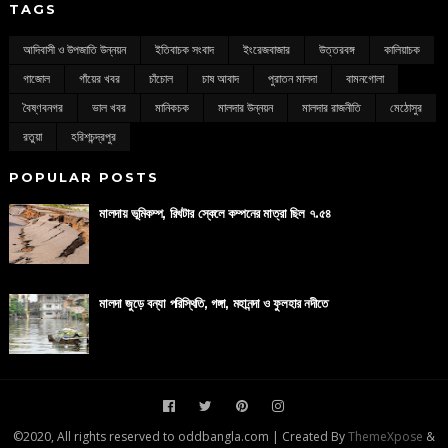
TAGS
আদিবাসী ও উপজাতি উন্নয়ন
ইতিবাচক সংবাদ
ইংরেজবাজার
উত্তরবঙ্গ
কালিয়াচক
গাজোল
গাঁয়ের খবর
চাঁচোল
চাষ আবাদ
পুরাতন মালদা
বামনগোলা
বৈষ্ণবনগর
ভাল খবর
মানিকচক
মালদার উন্নয়ন
মালদার রাজনীতি
মেঠোসুর
রতুয়া
হরিশচন্দ্রপুর
POPULAR POSTS
মালদায় ভূমিকম্প, রিখটার স্কেলে কম্পনের মাত্রা ছিল ৭.৫৪
মালদা জুড়ে বন্যা পরিস্থিতি, গঙ্গা, মহানন্দা ও ফুলহার নদীতে
©2020, All rights reserved to oddbangla.com | Created By
ThemeXpose
&