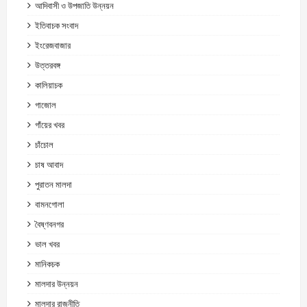
আদিবাসী ও উপজাতি উন্নয়ন
ইতিবাচক সংবাদ
ইংরেজবাজার
উত্তরবঙ্গ
কালিয়াচক
গাজোল
গাঁয়ের খবর
চাঁচোল
চাষ আবাদ
পুরাতন মালদা
বামনগোলা
বৈষ্ণবনগর
ভাল খবর
মানিকচক
মালদার উন্নয়ন
মালদার রাজনীতি