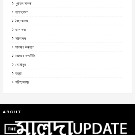
পুরাতন মালদা
বামনগোলা
বৈষ্ণবনগর
ভাল খবর
মানিকচক
মালদার উন্নয়ন
মালদার রাজনীতি
মেঠোসুর
রতুয়া
হরিশচন্দ্রপুর
ABOUT