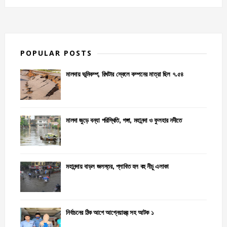
POPULAR POSTS
মালদায় ভূমিকম্প, রিখটার স্কেলে কম্পনের মাত্রা ছিল ৭.৫৪
মালদা জুড়ে বন্যা পরিস্থিতি, গঙ্গা, মহানন্দা ও ফুলহার নদীতে
মহানন্দায় বাড়ল জলস্তর, প্লাবিত হল বহু নীচু এলাকা
নির্বাচনের ঠিক আগে আগ্নেয়াস্ত্র সহ আটক ১