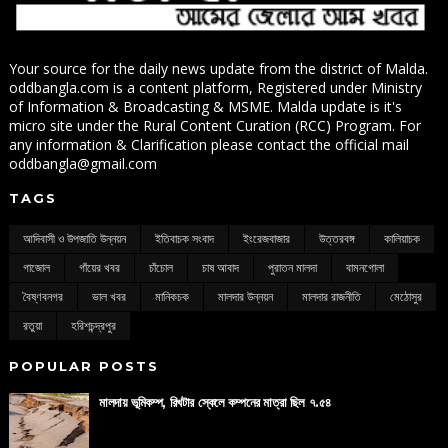
Your source for the daily news update from the district of Malda.
oddbangla.com is a content platform, Registered under Ministry
of Information & Broadcasting & MSME. Malda update is it's
micro site under the Rural Content Curation (RCC) Program. For
any information & Clarification please contact the official mail
oddbangla@gmail.com
TAGS
আদিবাসী ও উপজাতি উন্নয়ন
ইতিবাচক সংবাদ
ইংরেজবাজার
উত্তরবঙ্গ
কালিয়াচক
গাজোল
গাঁয়ের খবর
চাঁচোল
চাষ আবাদ
পুরাতন মালদা
বামনগোলা
বৈষ্ণবনগর
ভাল খবর
মানিকচক
মালদার উন্নয়ন
মালদার রাজনীতি
মেঠোসুর
রতুয়া
হরিশচন্দ্রপুর
POPULAR POSTS
মালদায় ভূমিকম্প, রিখটার স্কেলে কম্পনের মাত্রা ছিল ৭.৫৪