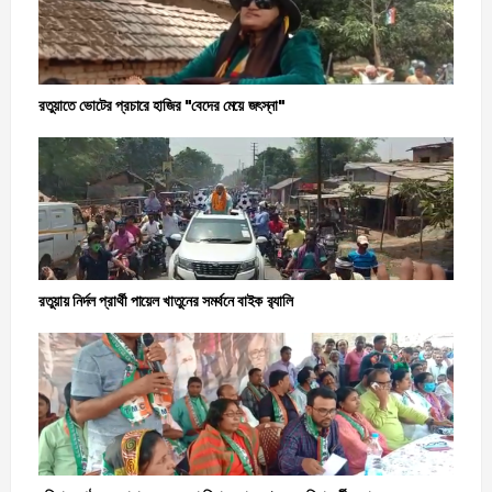
রতুয়াতে ভোটের প্রচারে হাজির "বেদের মেয়ে জৎস্না"
রতুয়ায় নির্দল প্রার্থী পায়েল খাতুনের সমর্থনে বাইক ব়্যালি