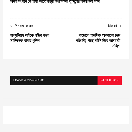
মহিলা সংগঠন কে চাঙ্গা করতে রতুয়া বিধানসভায় তৃণমূলের মহিলা কর্মী সভা
Previous
Next
বাল্যবিবাহ আটকে নজির গড়ল
গাজোলে মানসিক অবসাদের চরম
মানিকচক থানার পুলিশ
পরিণতি, গাছে ফাঁসি দিয়ে আত্মঘাতী
মহিলা
LEAVE A COMMENT
FACEBOOK