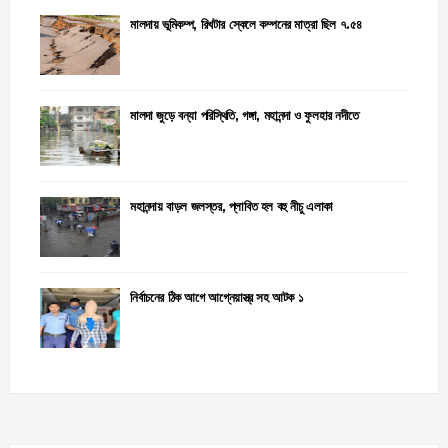
মালদায় ভূমিকম্প, রিখটার স্কেলে কম্পনের মাত্রা ছিল ৭.৫৪
মালদা জুড়ে বন্যা পরিস্থিতি, গঙ্গা, মহানন্দা ও ফুলহার নদীতে
মহানন্দায় বাড়ল জলস্তর, প্লাবিত হল বহু নীচু এলাকা
নির্বাচনের ঠিক আগে আগ্নেয়াস্ত্র সহ আটক ১