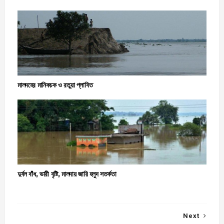
মালদহের মানিকচক ও রতুয়া প্লাবিত
দুর্বল বাঁধ, ভারী বৃষ্টি, মালদায় জারি হলুদ সতর্কতা
Next