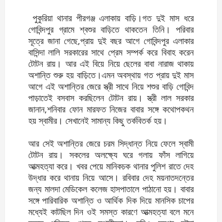
পুকুরিয়া থানার পীরগঞ্জ এলাকায় বাড়ি।গত দুই মাস ধরে
গোবিন্দপুর গ্রামে শ্বশুর বাড়িতে থাকতেন তিনি। পরিবার
সূত্রে জানা গেছে,প্রায় দুই বছর আগে গোবিন্দপুর এলাকার
বাসিন্দা লালি সরকারের সাথে প্রেম সম্পর্ক করে বিবাহ করেন
টোটন রায়। আর এই বিয়ে নিয়ে ছেলের বাবা নারাজ থাকায়
অশান্তি শুরু হয় বাড়িতে।এমন অবস্থায় গত প্রায় দুই মাস
আগে এই অশান্তির জেরে স্ত্রী সাথে নিয়ে শশুর বাড়ি গোবিন্দ
পাড়াতেই বসবাস করছিলেন টোটন রায়। স্ত্রী লাল সরকার
জানান,শনিবার ফোন মারফত নিজের বাবার সঙ্গে কথোপকথন
হয় স্বামীর। সেখানেই সামান্য কিছু তর্কবিতর্ক হয়।
আর সেই অশান্তির জেরে চরম সিদ্ধান্ত নিয়ে ফেলে স্বামী
টোটন রায়। সকলের অলক্ষ্যে ঘরে গলায় ফাঁস লাগিয়ে
আত্মহত্যা করে। খবর পেয়ে মানিকচক থানার পুলিশ রাতে দেহ
উদ্ধার করে থানায় নিয়ে আসে। রবিবার দেহ ময়নাতদন্তের
জন্য মালদা মেডিকেল কলেজ হাসপাতালে পাঠানো হয়। বাবার
সঙ্গে পারিবারিক অশান্তি ও আর্থিক দিক দিয়ে মানসিক চাপের
মধ্যেই কাটছিল দিন ওই সমস্ত কারণে আত্মহত্যা বলে মনে