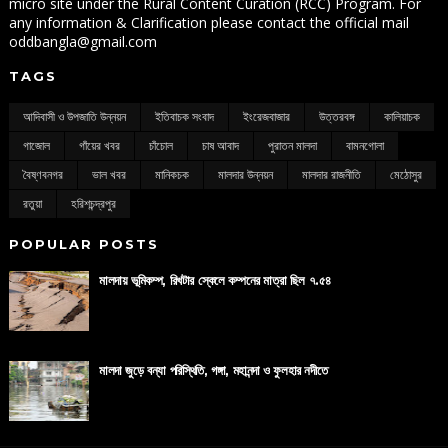
micro site under the Rural Content Curation (RCC) Program. For
any information & Clarification please contact the official mail
oddbangla@gmail.com
TAGS
আদিবাসী ও উপজাতি উন্নয়ন
ইতিবাচক সংবাদ
ইংরেজবাজার
উত্তরবঙ্গ
কালিয়াচক
গাজোল
গাঁয়ের খবর
চাঁচোল
চাষ আবাদ
পুরাতন মালদা
বামনগোলা
বৈষ্ণবনগর
ভাল খবর
মানিকচক
মালদার উন্নয়ন
মালদার রাজনীতি
মেঠোসুর
রতুয়া
হরিশচন্দ্রপুর
POPULAR POSTS
মালদায় ভূমিকম্প, রিখটার স্কেলে কম্পনের মাত্রা ছিল ৭.৫৪
মালদা জুড়ে বন্যা পরিস্থিতি, গঙ্গা, মহানন্দা ও ফুলহার নদীতে