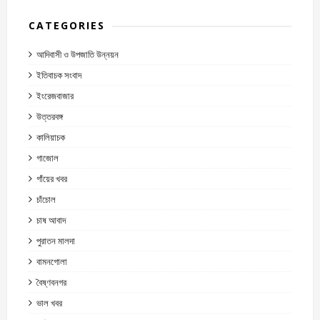
CATEGORIES
আদিবাসী ও উপজাতি উন্নয়ন
ইতিবাচক সংবাদ
ইংরেজবাজার
উত্তরবঙ্গ
কালিয়াচক
গাজোল
গাঁয়ের খবর
চাঁচোল
চাষ আবাদ
পুরাতন মালদা
বামনগোলা
বৈষ্ণবনগর
ভাল খবর