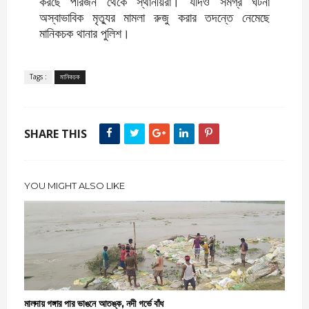
করছে পরিজন থেকে স্থানীয়রা। যদিও সমগ্র ঘটনা
অস্বাভাবিক মৃত্যুর মামলা রুজু করার তদন্তে নেমেছে
মানিকচক থানার পুলিশ।
Tags :
মানিকচক
SHARE THIS
YOU MIGHT ALSO LIKE
মালদায় গঙ্গার পার ভাঙনে আতঙ্ক, নদী গর্ভে বাঁধ