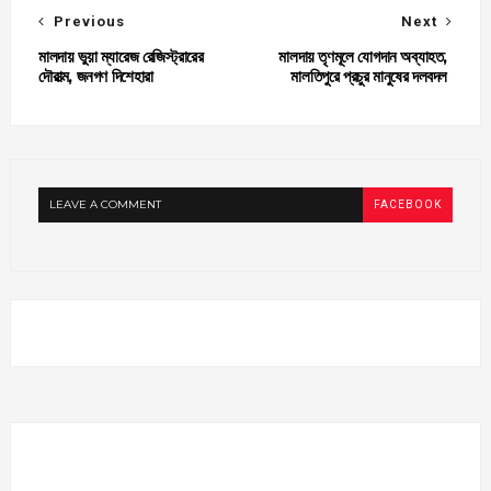
Previous
Next
মালদায় ভুয়া ম্যারেজ রেজিস্ট্রারের
মালদায় তৃণমূলে যোগদান অব্যাহত,
দৌরাত্ম, জনগণ দিশেহারা
মালতিপুরে প্রচুর মানুষের দলবদল
LEAVE A COMMENT
FACEBOOK