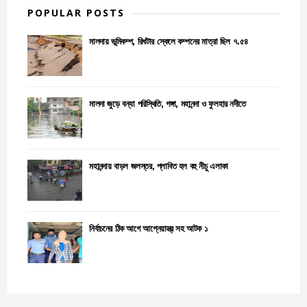
POPULAR POSTS
মালদায় ভূমিকম্প, রিখটার স্কেলে কম্পনের মাত্রা ছিল ৭.৫৪
মালদা জুড়ে বন্যা পরিস্থিতি, গঙ্গা, মহানন্দা ও ফুলহার নদীতে
মহানন্দায় বাড়ল জলস্তর, প্লাবিত হল বহু নীচু এলাকা
নির্বাচনের ঠিক আগে আগ্নেয়াস্ত্র সহ আটক ১