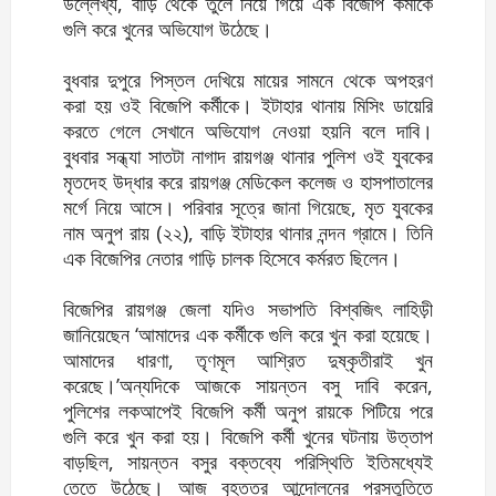
উল্লেখ্য, বাড়ি থেকে তুলে নিয়ে গিয়ে এক বিজেপি কর্মীকে
গুলি করে খুনের অভিযোগ উঠেছে।
বুধবার দুপুরে পিস্তল দেখিয়ে মায়ের সামনে থেকে অপহরণ
করা হয় ওই বিজেপি কর্মীকে। ইটাহার থানায় মিসিং ডায়েরি
করতে গেলে সেখানে অভিযোগ নেওয়া হয়নি বলে দাবি।
বুধবার সন্ধ্যা সাতটা নাগাদ রায়গঞ্জ থানার পুলিশ ওই যুবকের
মৃতদেহ উদ্ধার করে রায়গঞ্জ মেডিকেল কলেজ ও হাসপাতালের
মর্গে নিয়ে আসে। পরিবার সূত্রে জানা গিয়েছে, মৃত যুবকের
নাম অনুপ রায় (২২), বাড়ি ইটাহার থানার নন্দন গ্রামে। তিনি
এক বিজেপির নেতার গাড়ি চালক হিসেবে কর্মরত ছিলেন।
বিজেপির রায়গঞ্জ জেলা যদিও সভাপতি বিশ্বজিৎ লাহিড়ী
জানিয়েছেন ‘আমাদের এক কর্মীকে গুলি করে খুন করা হয়েছে।
আমাদের ধারণা, তৃণমূল আশ্রিত দুষ্কৃতীরাই খুন
করেছে।’অন্যদিকে আজকে সায়ন্তন বসু দাবি করেন,
পুলিশের লকআপেই বিজেপি কর্মী অনুপ রায়কে পিটিয়ে পরে
গুলি করে খুন করা হয়। বিজেপি কর্মী খুনের ঘটনায় উত্তাপ
বাড়ছিল, সায়ন্তন বসুর বক্তব্যে পরিস্থিতি ইতিমধ্যেই
তেতে উঠেছে। আজ বৃহত্তর আন্দোলনের প্রস্তুতিতে