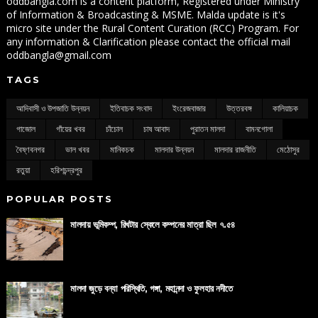
oddbangla.com is a content platform, Registered under Ministry
of Information & Broadcasting & MSME. Malda update is it's
micro site under the Rural Content Curation (RCC) Program. For
any information & Clarification please contact the official mail
oddbangla@gmail.com
TAGS
আদিবাসী ও উপজাতি উন্নয়ন
ইতিবাচক সংবাদ
ইংরেজবাজার
উত্তরবঙ্গ
কালিয়াচক
গাজোল
গাঁয়ের খবর
চাঁচোল
চাষ আবাদ
পুরাতন মালদা
বামনগোলা
বৈষ্ণবনগর
ভাল খবর
মানিকচক
মালদার উন্নয়ন
মালদার রাজনীতি
মেঠোসুর
রতুয়া
হরিশচন্দ্রপুর
POPULAR POSTS
মালদায় ভূমিকম্প, রিখটার স্কেলে কম্পনের মাত্রা ছিল ৭.৫৪
মালদা জুড়ে বন্যা পরিস্থিতি, গঙ্গা, মহানন্দা ও ফুলহার নদীতে