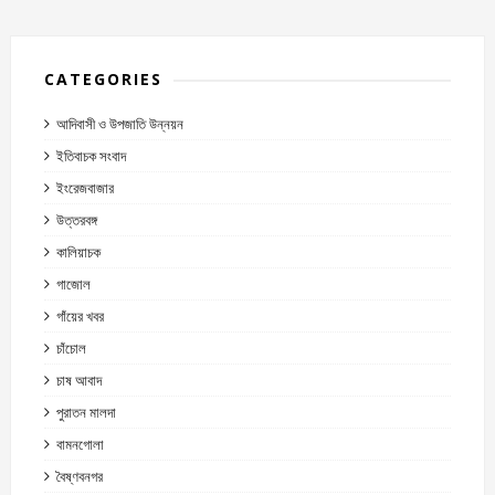
CATEGORIES
আদিবাসী ও উপজাতি উন্নয়ন
ইতিবাচক সংবাদ
ইংরেজবাজার
উত্তরবঙ্গ
কালিয়াচক
গাজোল
গাঁয়ের খবর
চাঁচোল
চাষ আবাদ
পুরাতন মালদা
বামনগোলা
বৈষ্ণবনগর