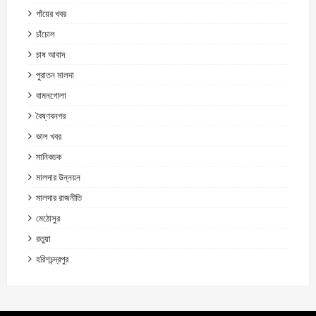
গাঁয়ের খবর
চাঁচোল
চাষ আবাদ
পুরাতন মালদা
বামনগোলা
বৈষ্ণবনগর
ভাল খবর
মানিকচক
মালদার উন্নয়ন
মালদার রাজনীতি
মেঠোসুর
রতুয়া
হরিশচন্দ্রপুর