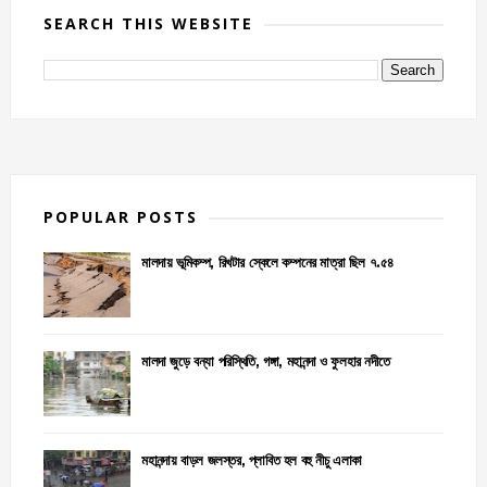
SEARCH THIS WEBSITE
POPULAR POSTS
মালদায় ভূমিকম্প, রিখটার স্কেলে কম্পনের মাত্রা ছিল ৭.৫৪
মালদা জুড়ে বন্যা পরিস্থিতি, গঙ্গা, মহানন্দা ও ফুলহার নদীতে
মহানন্দায় বাড়ল জলস্তর, প্লাবিত হল বহু নীচু এলাকা