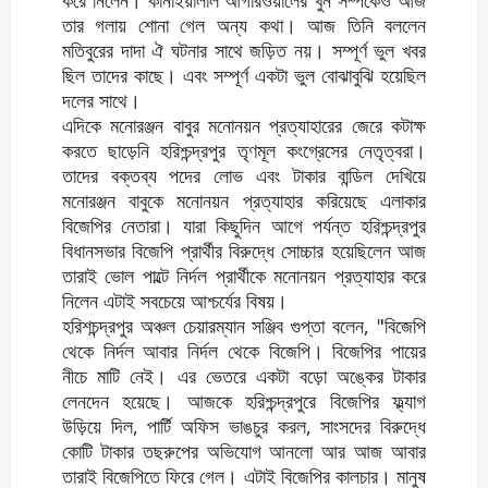
তার গলায় শোনা গেল অন্য কথা। আজ তিনি বললেন
মতিবুরের দাদা ঐ ঘটনার সাথে জড়িত নয়। সম্পূর্ণ ভুল খবর
ছিল তাদের কাছে। এবং সম্পূর্ণ একটা ভুল বোঝাবুঝি হয়েছিল
দলের সাথে।
এদিকে মনোরঞ্জন বাবুর মনোনয়ন প্রত্যাহারের জেরে কটাক্ষ
করতে ছাড়েনি হরিশ্চন্দ্রপুর তৃণমূল কংগ্রেসের নেতৃত্বরা।
তাদের বক্তব্য পদের লোভ এবং টাকার বান্ডিল দেখিয়ে
মনোরঞ্জন বাবুকে মনোনয়ন প্রত্যাহার করিয়েছে এলাকার
বিজেপির নেতারা। যারা কিছুদিন আগে পর্যন্ত হরিশ্চন্দ্রপুর
বিধানসভার বিজেপি প্রার্থীর বিরুদ্ধে সোচ্চার হয়েছিলেন আজ
তারাই ভোল পাল্টে নির্দল প্রার্থীকে মনোনয়ন প্রত্যাহার করে
নিলেন এটাই সবচেয়ে আশ্চর্যের বিষয়।
হরিশচন্দ্রপুর অঞ্চল চেয়ারম্যান সঞ্জিব গুপ্তা বলেন, "বিজেপি
থেকে নির্দল আবার নির্দল থেকে বিজেপি। বিজেপির পায়ের
নীচে মাটি নেই। এর ভেতরে একটা বড়ো অঙ্কের টাকার
লেনদেন হয়েছে। আজকে হরিশ্চন্দ্রপুরে বিজেপির ফ্ল্যাগ
উড়িয়ে দিল, পার্টি অফিস ভাঙচুর করল, সাংসদের বিরুদ্ধে
কোটি টাকার তছরুপের অভিযোগ আনলো আর আজ আবার
তারাই বিজেপিতে ফিরে গেল। এটাই বিজেপির কালচার। মানুষ