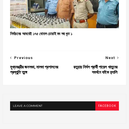
নির্বাচনের আবহেই ১৭৫ বোতল চোরাই মদ সহ ধৃত ১
Previous
Next
মুখ্যমন্ত্রীর জনসভা, মালদা প্রশাসনের
রতুয়ায় নির্দল প্রার্থী পায়েল খাতুনের
প্রস্তুতি তুঙ্গে
সমর্থনে বাইক ব়্যালি
LEAVE A COMMENT
FACEBOOK