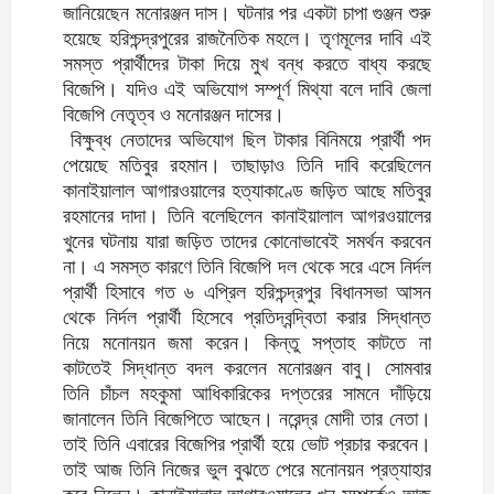
জানিয়েছেন মনোরঞ্জন দাস। ঘটনার পর একটা চাপা গুঞ্জন শুরু
হয়েছে হরিশ্চন্দ্রপুরের রাজনৈতিক মহলে। তৃণমূলের দাবি এই
সমস্ত প্রার্থীদের টাকা দিয়ে মুখ বন্ধ করতে বাধ্য করছে
বিজেপি। যদিও এই অভিযোগ সম্পূর্ণ মিথ্যা বলে দাবি জেলা
বিজেপি নেতৃত্ব ও মনোরঞ্জন দাসের।
বিক্ষুব্ধ নেতাদের অভিযোগ ছিল টাকার বিনিময়ে প্রার্থী পদ
পেয়েছে মতিবুর রহমান। তাছাড়াও তিনি দাবি করেছিলেন
কানাইয়ালাল আগারওয়ালের হত্যাকাণ্ডে জড়িত আছে মতিবুর
রহমানের দাদা। তিনি বলেছিলেন কানাইয়ালাল আগরওয়ালের
খুনের ঘটনায় যারা জড়িত তাদের কোনোভাবেই সমর্থন করবেন
না। এ সমস্ত কারণে তিনি বিজেপি দল থেকে সরে এসে নির্দল
প্রার্থী হিসাবে গত ৬ এপ্রিল হরিশ্চন্দ্রপুর বিধানসভা আসন
থেকে নির্দল প্রার্থী হিসেবে প্রতিদ্বন্দ্বিতা করার সিদ্ধান্ত
নিয়ে মনোনয়ন জমা করেন। কিন্তু সপ্তাহ কাটতে না
কাটতেই সিদ্ধান্ত বদল করলেন মনোরঞ্জন বাবু। সোমবার
তিনি চাঁচল মহকুমা আধিকারিকের দপ্তরের সামনে দাঁড়িয়ে
জানালেন তিনি বিজেপিতে আছেন। নরেন্দ্র মোদী তার নেতা।
তাই তিনি এবারের বিজেপির প্রার্থী হয়ে ভোট প্রচার করবেন।
তাই আজ তিনি নিজের ভুল বুঝতে পেরে মনোনয়ন প্রত্যাহার
করে নিলেন। কানাইয়ালাল আগারওয়ালের খুন সম্পর্কেও আজ