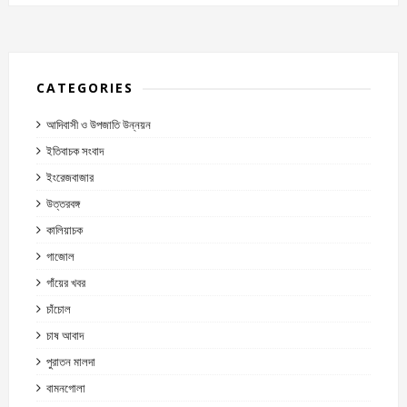
CATEGORIES
আদিবাসী ও উপজাতি উন্নয়ন
ইতিবাচক সংবাদ
ইংরেজবাজার
উত্তরবঙ্গ
কালিয়াচক
গাজোল
গাঁয়ের খবর
চাঁচোল
চাষ আবাদ
পুরাতন মালদা
বামনগোলা