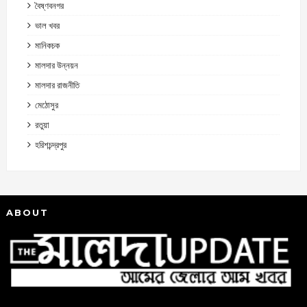
বৈষ্ণবনগর
ভাল খবর
মানিকচক
মালদার উন্নয়ন
মালদার রাজনীতি
মেঠোসুর
রতুয়া
হরিশচন্দ্রপুর
ABOUT