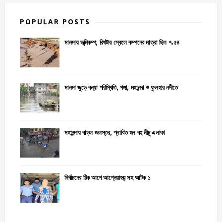
POPULAR POSTS
মালদায় ভূমিকম্প, রিখটার স্কেলে কম্পনের মাত্রা ছিল ৭.৫৪
মালদা জুড়ে বন্যা পরিস্থিতি, গঙ্গা, মহানন্দা ও ফুলহার নদীতে
মহানন্দায় বাড়ল জলস্তর, প্লাবিত হল বহু নীচু এলাকা
নির্বাচনের ঠিক আগে আগ্নেয়াস্ত্র সহ আটক ১