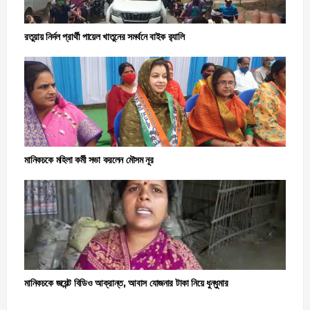
রতুয়ায় নির্দল প্রার্থী পায়েল খাতুনের সমর্থনে বাইক ব়্যালি
মানিকচকে মহিলা কর্মী সভা করলেন মৌসম নূর
মানিকচকে জয়েন্ট বিডিও আক্রান্ত, আবাস যোজনার টাকা নিয়ে ধুন্ধুমার