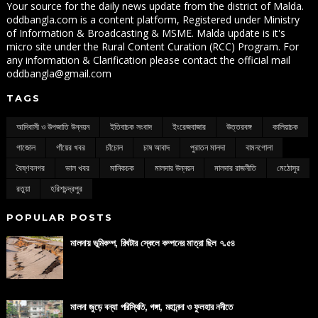
Your source for the daily news update from the district of Malda.
oddbangla.com is a content platform, Registered under Ministry
of Information & Broadcasting & MSME. Malda update is it's
micro site under the Rural Content Curation (RCC) Program. For
any information & Clarification please contact the official mail
oddbangla@gmail.com
TAGS
আদিবাসী ও উপজাতি উন্নয়ন
ইতিবাচক সংবাদ
ইংরেজবাজার
উত্তরবঙ্গ
কালিয়াচক
গাজোল
গাঁয়ের খবর
চাঁচোল
চাষ আবাদ
পুরাতন মালদা
বামনগোলা
বৈষ্ণবনগর
ভাল খবর
মানিকচক
মালদার উন্নয়ন
মালদার রাজনীতি
মেঠোসুর
রতুয়া
হরিশচন্দ্রপুর
POPULAR POSTS
মালদায় ভূমিকম্প, রিখটার স্কেলে কম্পনের মাত্রা ছিল ৭.৫৪
মালদা জুড়ে বন্যা পরিস্থিতি, গঙ্গা, মহানন্দা ও ফুলহার নদীতে