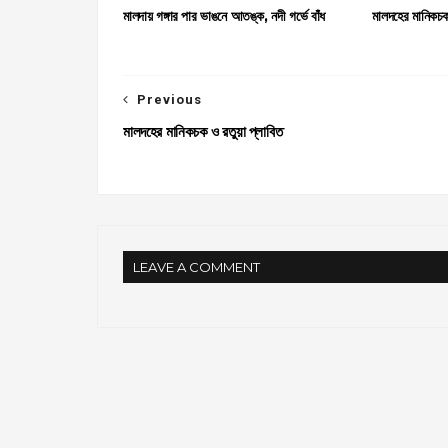
মালদায় গঙ্গার পার ভাঙনে আতঙ্ক, নদী গর্ভে বাঁধ
মালদহের মানিকচক
Previous
মালদহের মানিকচক ও রতুয়া প্লাবিত
LEAVE A COMMENT