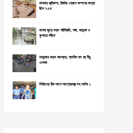
মালদায় ভূমিকম্প, রিখটার স্কেলে কম্পনের মাত্রা
ছিল ৭.৫৪
মালদা জুড়ে বন্যা পরিস্থিতি, গঙ্গা, মহানন্দা ও
ফুলহার নদীতে
মহানন্দায় বাড়ল জলস্তর, প্লাবিত হল বহু নীচু
এলাকা
নির্বাচনের ঠিক আগে আগ্নেয়াস্ত্র সহ আটক ১