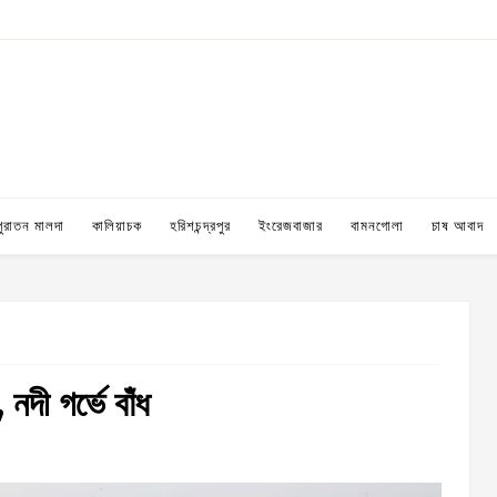
পুরাতন মালদা
কালিয়াচক
হরিশচন্দ্রপুর
ইংরেজবাজার
বামনগোলা
চাষ আবাদ
নদী গর্ভে বাঁধ