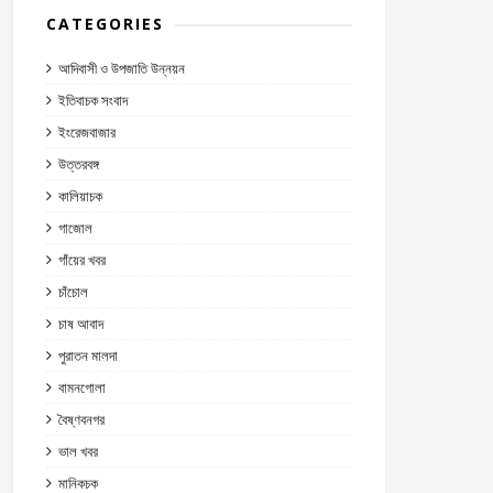
CATEGORIES
আদিবাসী ও উপজাতি উন্নয়ন
ইতিবাচক সংবাদ
ইংরেজবাজার
উত্তরবঙ্গ
কালিয়াচক
গাজোল
গাঁয়ের খবর
চাঁচোল
চাষ আবাদ
পুরাতন মালদা
বামনগোলা
বৈষ্ণবনগর
ভাল খবর
মানিকচক