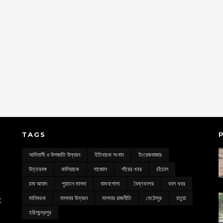
TAGS
আদিবাসী ও উপজাতি উন্নয়ন
ইতিবাচক সংবাদ
ইংরেজবাজার
উত্তরবঙ্গ
কালিয়াচক
গাজোল
গাঁয়ের খবর
চাঁচোল
চাষ আবাদ
পুরাতন মালদা
বামনগোলা
বৈষ্ণবনগর
ভাল খবর
মানিকচক
মালদার উন্নয়ন
মালদার রাজনীতি
মেঠোসুর
রতুয়া
t
হরিশচন্দ্রপুর