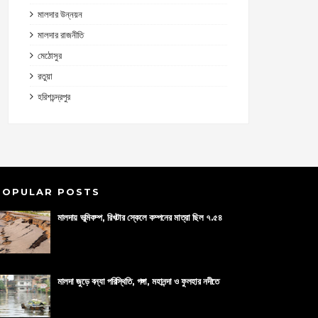
মালদার উন্নয়ন
মালদার রাজনীতি
মেঠোসুর
রতুয়া
হরিশচন্দ্রপুর
POPULAR POSTS
মালদায় ভূমিকম্প, রিখটার স্কেলে কম্পনের মাত্রা ছিল ৭.৫৪
মালদা জুড়ে বন্যা পরিস্থিতি, গঙ্গা, মহানন্দা ও ফুলহার নদীতে