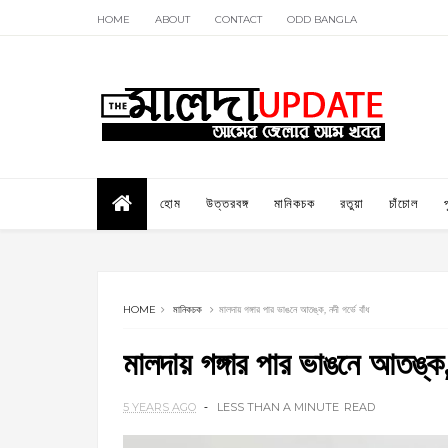
HOME
ABOUT
CONTACT
ODD BANGLA
হোম
উত্তরবঙ্গ
মানিকচক
রতুয়া
চাঁচোল
HOME
মানিকচক
মালদায় গঙ্গার পার ভাঙনে আতঙ্ক, নদী গর্ভে বাঁধ
মালদায় গঙ্গার পার ভাঙনে আতঙ্ক, 
5 YEARS AGO
LESS THAN A MINUTE
READ