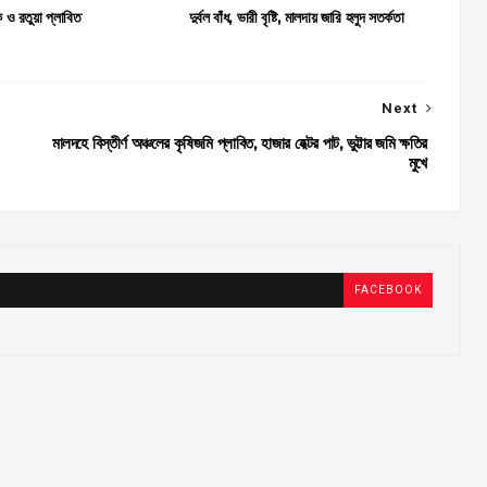
 ও রতুয়া প্লাবিত
দুর্বল বাঁধ, ভারী বৃষ্টি, মালদায় জারি হলুদ সতর্কতা
Next
মালদহে বিস্তীর্ণ অঞ্চলের কৃষিজমি প্লাবিত, হাজার হেক্টর পাট, ভুট্টার জমি ক্ষতির
মুখে
FACEBOOK