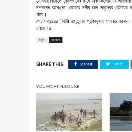
সোমবার বিকেলে কোশিঘাটের কাছে এক কিলোমিটার এলাকায় প
দপ্তরের আশঙ্কা, যেভাবে নদীর জল সমুদ্রের ঢেউয়ের ম
পারে।
সেচ দপ্তরের নির্বাহী বাস্তুকার প্রণবকুমার সামন্ত জানান,
চলছে।s
Tags :
মানিকচক
SHARE THIS
Share it
Tweet
YOU MIGHT ALSO LIKE